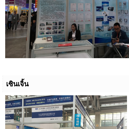
เซินเจิ้น