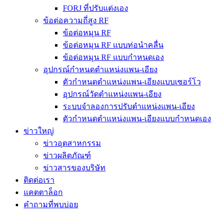
FORJ ที่ปรับแต่งเอง
ข้อต่อความถี่สูง RF
ข้อต่อหมุน RF
ข้อต่อหมุน RF แบบท่อนำคลื่น
ข้อต่อหมุน RF แบบกำหนดเอง
อุปกรณ์กำหนดตำแหน่งแพน-เอียง
ตัวกำหนดตำแหน่งแพน-เอียงแบบเซอร์โว
อุปกรณ์วัดตำแหน่งแพน-เอียง
ระบบจำลองการปรับตำแหน่งแพน-เอียง
ตัวกำหนดตำแหน่งแพน-เอียงแบบกำหนดเอง
ข่าวใหญ่
ข่าวอุตสาหกรรม
ข่าวผลิตภัณฑ์
ข่าวสารของบริษัท
ติดต่อเรา
แคตตาล็อก
คำถามที่พบบ่อย