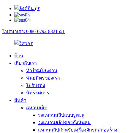
โทรหาเรา: 0086-0792-8321551
บ้าน
เกี่ยวกับเรา
ทัวร์ชมโรงงาน
พันธมิตรของเรา
ใบรับรอง
นิทรรศการ
สินค้า
แหวนสลิป
วงแหวนสลิปแบบรูทะลุ
วงแหวนสลิปของกังหันลม
แหวนสลิปสำหรับเครื่องจักรกลก่อสร้าง