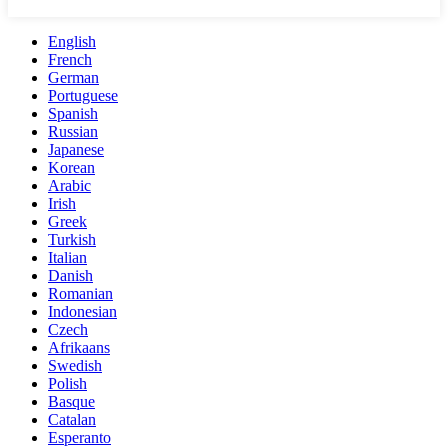
English
French
German
Portuguese
Spanish
Russian
Japanese
Korean
Arabic
Irish
Greek
Turkish
Italian
Danish
Romanian
Indonesian
Czech
Afrikaans
Swedish
Polish
Basque
Catalan
Esperanto