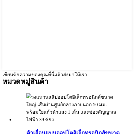
เขียนข้อความของคุณที่นี่แล้วส่งมาให้เรา
หมวดหมู่สินค้า
ตัวเลื่อนแบบออปโตอิเล็กทรอนิกส์ขนาด