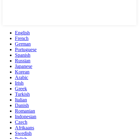
English
French
German
Portuguese
Spanish
Russian
Japanese
Korean
Arabic
Irish
Greek
Turkish
Italian
Danish
Romanian
Indonesian
Czech
Afrikaans
Swedish
Polish