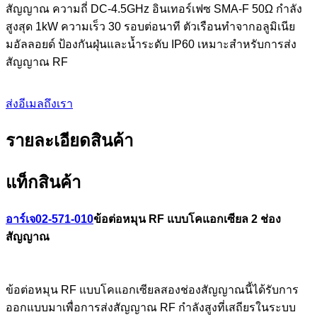
สัญญาณ ความถี่ DC-4.5GHz อินเทอร์เฟซ SMA-F 50Ω กำลัง
สูงสุด 1kW ความเร็ว 30 รอบต่อนาที ตัวเรือนทำจากอลูมิเนีย
มอัลลอยด์ ป้องกันฝุ่นและน้ำระดับ IP60 เหมาะสำหรับการส่ง
สัญญาณ RF
ส่งอีเมลถึงเรา
รายละเอียดสินค้า
แท็กสินค้า
อาร์เจ02-571-010
ข้อต่อหมุน RF แบบโคแอกเซียล 2 ช่อง
สัญญาณ
ข้อต่อหมุน RF แบบโคแอกเซียลสองช่องสัญญาณนี้ได้รับการ
ออกแบบมาเพื่อการส่งสัญญาณ RF กำลังสูงที่เสถียรในระบบ