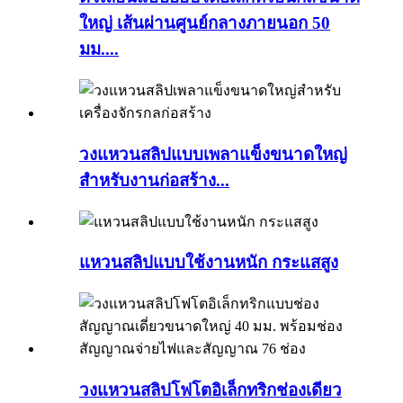
ใหญ่ เส้นผ่านศูนย์กลางภายนอก 50
มม....
วงแหวนสลิปแบบเพลาแข็งขนาดใหญ่
สำหรับงานก่อสร้าง...
แหวนสลิปแบบใช้งานหนัก กระแสสูง
วงแหวนสลิปโฟโตอิเล็กทริกช่องเดียว