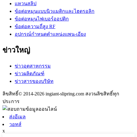
แหวนสลิป
ข้อต่อหมุนแบบนิวแมติกและไฮดรอลิก
ข้อต่อหมุนไฟเบอร์ออปติก
ข้อต่อความถี่สูง RF
อุปกรณ์กำหนดตำแหน่งแพน-เอียง
ข่าวใหญ่
ข่าวอุตสาหกรรม
ข่าวผลิตภัณฑ์
ข่าวสารของบริษัท
ลิขสิทธิ์© 2014-2026 ingiant-slipring.com สงวนลิขสิทธิ์ทุก
ประการ
ส่งอีเมล
วอทส์
x