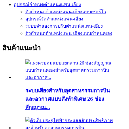
อุปกรณ์กำหนดตำแหน่งแพน-เอียง
ตัวกำหนดตำแหน่งแพน-เอียงแบบเซอร์โว
อุปกรณ์วัดตำแหน่งแพน-เอียง
ระบบจำลองการปรับตำแหน่งแพน-เอียง
ตัวกำหนดตำแหน่งแพน-เอียงแบบกำหนดเอง
สินค้าแนะนำ
ระบบเสียงสำหรับอุตสาหกรรมการบิน
และอวกาศแบบสั่งทำพิเศษ 26 ช่อง
สัญญาณ...