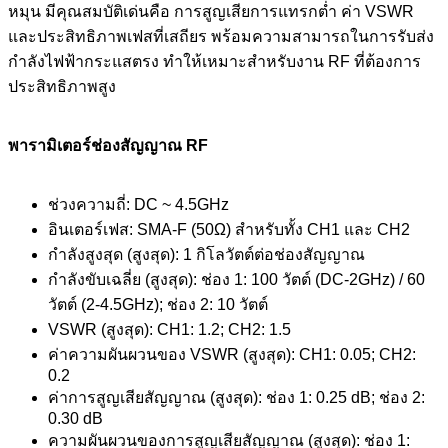
หมุน มีคุณสมบัติเด่นคือ การสูญเสียการแทรกต่ำ ค่า VSWR
และประสิทธิภาพเฟสที่เสถียร พร้อมความสามารถในการรับส่ง
กำลังไฟฟ้ากระแสตรง ทำให้เหมาะสำหรับงาน RF ที่ต้องการ
ประสิทธิภาพสูง
พารามิเตอร์ช่องสัญญาณ RF
ช่วงความถี่: DC ~ 4.5GHz
อินเตอร์เฟส: SMA-F (50Ω) สำหรับทั้ง CH1 และ CH2
กำลังสูงสุด (สูงสุด): 1 กิโลวัตต์ต่อช่องสัญญาณ
กำลังขับเฉลี่ย (สูงสุด): ช่อง 1: 100 วัตต์ (DC-2GHz) / 60
วัตต์ (2-4.5GHz); ช่อง 2: 10 วัตต์
VSWR (สูงสุด): CH1: 1.2; CH2: 1.5
ค่าความผันผวนของ VSWR (สูงสุด): CH1: 0.05; CH2:
0.2
ค่าการสูญเสียสัญญาณ (สูงสุด): ช่อง 1: 0.25 dB; ช่อง 2:
0.30 dB
ความผันผวนของการสูญเสียสัญญาณ (สูงสุด): ช่อง 1: