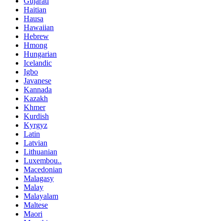
Gujarati
Haitian
Hausa
Hawaiian
Hebrew
Hmong
Hungarian
Icelandic
Igbo
Javanese
Kannada
Kazakh
Khmer
Kurdish
Kyrgyz
Latin
Latvian
Lithuanian
Luxembou..
Macedonian
Malagasy
Malay
Malayalam
Maltese
Maori