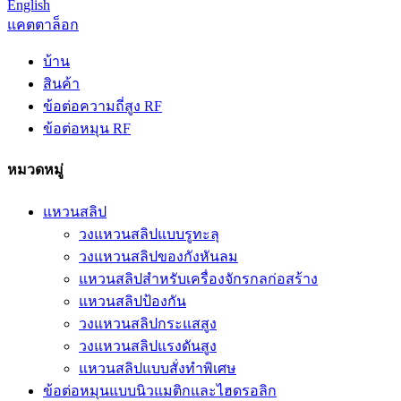
English
แคตตาล็อก
บ้าน
สินค้า
ข้อต่อความถี่สูง RF
ข้อต่อหมุน RF
หมวดหมู่
แหวนสลิป
วงแหวนสลิปแบบรูทะลุ
วงแหวนสลิปของกังหันลม
แหวนสลิปสำหรับเครื่องจักรกลก่อสร้าง
แหวนสลิปป้องกัน
วงแหวนสลิปกระแสสูง
วงแหวนสลิปแรงดันสูง
แหวนสลิปแบบสั่งทำพิเศษ
ข้อต่อหมุนแบบนิวแมติกและไฮดรอลิก