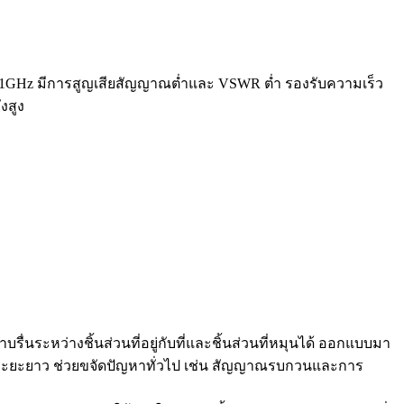
0W@1GHz มีการสูญเสียสัญญาณต่ำและ VSWR ต่ำ รองรับความเร็ว
งสูง
ระหว่างชิ้นส่วนที่อยู่กับที่และชิ้นส่วนที่หมุนได้ ออกแบบมา
อในระยะยาว ช่วยขจัดปัญหาทั่วไป เช่น สัญญาณรบกวนและการ