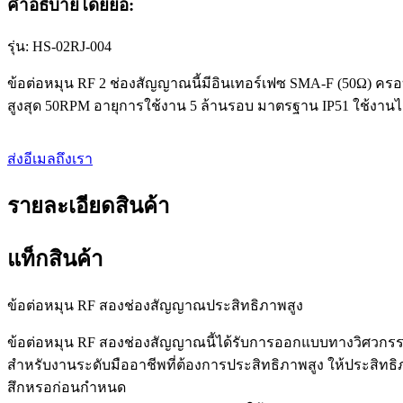
คำอธิบายโดยย่อ:
รุ่น: HS-02RJ-004
ข้อต่อหมุน RF 2 ช่องสัญญาณนี้มีอินเทอร์เฟซ SMA-F (50Ω) ค
สูงสุด 50RPM อายุการใช้งาน 5 ล้านรอบ มาตรฐาน IP51 ใช้งานไ
ส่งอีเมลถึงเรา
รายละเอียดสินค้า
แท็กสินค้า
ข้อต่อหมุน RF สองช่องสัญญาณประสิทธิภาพสูง
ข้อต่อหมุน RF สองช่องสัญญาณนี้ได้รับการออกแบบทางวิศวกรรมอย
สำหรับงานระดับมืออาชีพที่ต้องการประสิทธิภาพสูง ให้ประสิทธ
สึกหรอก่อนกำหนด