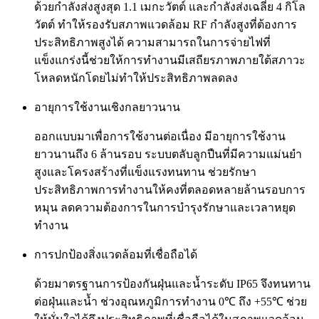
ด้วยกำลังส่งสูงสุด 1.1 เมกะวัตต์ และกำลังส่งเฉลี่ย 4 กิโล
วัตต์ ทำให้รองรับสภาพแวดล้อม RF กำลังสูงที่ต้องการ
ประสิทธิภาพสูงได้ ความสามารถในการจ่ายไฟที่
แข็งแกร่งนี้ช่วยให้การทำงานมีเสถียรภาพภายใต้สภาวะ
โหลดหนักโดยไม่ทำให้ประสิทธิภาพลดลง
อายุการใช้งานเชิงกลยาวนาน
ออกแบบมาเพื่อการใช้งานต่อเนื่อง มีอายุการใช้งาน
ยาวนานถึง 6 ล้านรอบ ระบบตลับลูกปืนที่มีความแม่นยำ
สูงและโครงสร้างที่แข็งแรงทนทาน ช่วยรักษา
ประสิทธิภาพการทำงานให้คงที่ตลอดหลายล้านรอบการ
หมุน ลดความต้องการในการบำรุงรักษาและเวลาหยุด
ทำงาน
การปกป้องสิ่งแวดล้อมที่เชื่อถือได้
ด้วยมาตรฐานการป้องกันฝุ่นและน้ำระดับ IP65 จึงทนทาน
ต่อฝุ่นและน้ำ ช่วงอุณหภูมิการทำงาน 0℃ ถึง +55℃ ช่วย