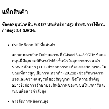
แท็กสินค้า
ข้อต่อหมุนนำคลื่น WR187 ประสิทธิภาพสูง สำหรับการใช้งาน
กำลังสูง 5.4–5.9GHz
ประสิทธิภาพ RF ที่แม่นยำ
ออกแบบมาสำหรับย่านความถี่ C-band 5.4–5.9GHz ข้อต่อ
หมุนนี้มีคุณสมบัติทางไฟฟ้าชั้นนำในอุตสาหกรรม ค่า
VSWR ต่ำมาก (≤1.2) ช่วยลดการสะท้อนของสัญญาณ ใน
ขณะที่การสูญเสียการแทรกต่ำ (≤0.2dB) ช่วยรักษาความ
แรงและความสมบูรณ์ของสัญญาณ ซึ่งมีความสำคัญ
อย่างยิ่งต่อการรักษาประสิทธิภาพของระบบในเรดาร์และ
ระบบสื่อสารกำลังสูง
การจัดการพลังงานสูง