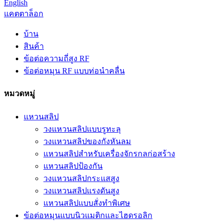
English
แคตตาล็อก
บ้าน
สินค้า
ข้อต่อความถี่สูง RF
ข้อต่อหมุน RF แบบท่อนำคลื่น
หมวดหมู่
แหวนสลิป
วงแหวนสลิปแบบรูทะลุ
วงแหวนสลิปของกังหันลม
แหวนสลิปสำหรับเครื่องจักรกลก่อสร้าง
แหวนสลิปป้องกัน
วงแหวนสลิปกระแสสูง
วงแหวนสลิปแรงดันสูง
แหวนสลิปแบบสั่งทำพิเศษ
ข้อต่อหมุนแบบนิวแมติกและไฮดรอลิก