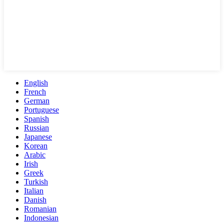
English
French
German
Portuguese
Spanish
Russian
Japanese
Korean
Arabic
Irish
Greek
Turkish
Italian
Danish
Romanian
Indonesian