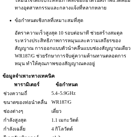
ให้มั่นใจได้ถึงประสิทธิภาพที่เชื่อถือได้ในสภาพแวดล้อม
ทางอุตสาหกรรมและกลางแจ้งที่หลากหลาย
ข้อกำหนดเชิงกลที่เหมาะสมที่สุด
อัตราความเร็วสูงสุด 10 รอบต่อนาที ช่วยสร้างสมดุล
ระหว่างประสิทธิภาพการหมุนและความเสถียรของ
สัญญาณ การออกแบบตัวนำคลื่นแบบช่องสัญญาณเดียว
WR187/G ช่วยรักษาการจับคู่ความต้านทานตลอดการ
หมุน ทำให้คุณภาพของสัญญาณคงอยู่
ข้อมูลจำเพาะทางเทคนิค
พารามิเตอร์
ข้อกำหนด
5.4–5.9GHz
ช่วงความถี่
WR187/G
ขนาดของท่อนำคลื่น
ช่องต่างๆ
เดี่ยว
กำลังสูงสุด
1.1 เมกะวัตต์
กำลังเฉลี่ย
4 กิโลวัตต์