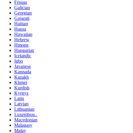
Frisian
Galician
Georgian
Gujarati
Haitian
Hausa
Hawaiian
Hebrew
Hmong
Hungarian
Icelandic
Igbo
Javanese
Kannada
Kazakh
Khmer
Kurdish
Kyrgyz
Latin
Latvian
Lithuanian
Luxembou..
Macedonian
Malagasy
Malay