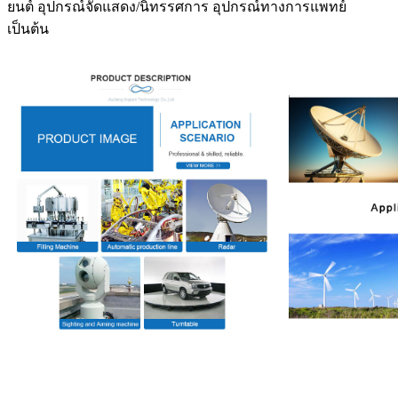
ยนต์ อุปกรณ์จัดแสดง/นิทรรศการ อุปกรณ์ทางการแพทย์
เป็นต้น