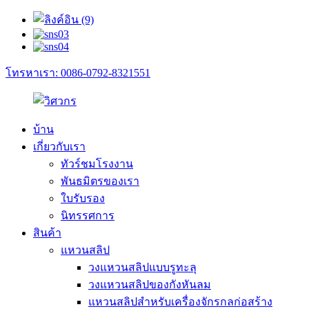
โทรหาเรา: 0086-0792-8321551
บ้าน
เกี่ยวกับเรา
ทัวร์ชมโรงงาน
พันธมิตรของเรา
ใบรับรอง
นิทรรศการ
สินค้า
แหวนสลิป
วงแหวนสลิปแบบรูทะลุ
วงแหวนสลิปของกังหันลม
แหวนสลิปสำหรับเครื่องจักรกลก่อสร้าง