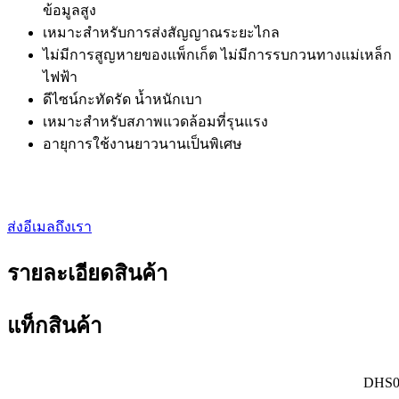
ข้อมูลสูง
เหมาะสำหรับการส่งสัญญาณระยะไกล
ไม่มีการสูญหายของแพ็กเก็ต ไม่มีการรบกวนทางแม่เหล็ก
ไฟฟ้า
ดีไซน์กะทัดรัด น้ำหนักเบา
เหมาะสำหรับสภาพแวดล้อมที่รุนแรง
อายุการใช้งานยาวนานเป็นพิเศษ
ส่งอีเมลถึงเรา
รายละเอียดสินค้า
แท็กสินค้า
DHS0