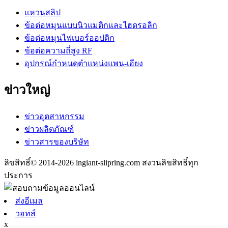
แหวนสลิป
ข้อต่อหมุนแบบนิวแมติกและไฮดรอลิก
ข้อต่อหมุนไฟเบอร์ออปติก
ข้อต่อความถี่สูง RF
อุปกรณ์กำหนดตำแหน่งแพน-เอียง
ข่าวใหญ่
ข่าวอุตสาหกรรม
ข่าวผลิตภัณฑ์
ข่าวสารของบริษัท
ลิขสิทธิ์© 2014-2026 ingiant-slipring.com สงวนลิขสิทธิ์ทุก
ประการ
ส่งอีเมล
วอทส์
x