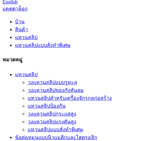
English
แคตตาล็อก
บ้าน
สินค้า
แหวนสลิป
แหวนสลิปแบบสั่งทำพิเศษ
หมวดหมู่
แหวนสลิป
วงแหวนสลิปแบบรูทะลุ
วงแหวนสลิปของกังหันลม
แหวนสลิปสำหรับเครื่องจักรกลก่อสร้าง
แหวนสลิปป้องกัน
วงแหวนสลิปกระแสสูง
วงแหวนสลิปแรงดันสูง
แหวนสลิปแบบสั่งทำพิเศษ
ข้อต่อหมุนแบบนิวแมติกและไฮดรอลิก