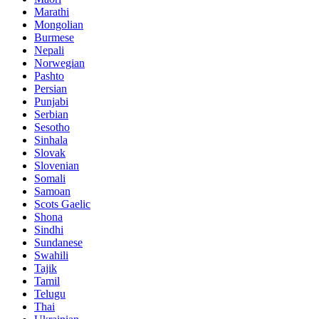
Marathi
Mongolian
Burmese
Nepali
Norwegian
Pashto
Persian
Punjabi
Serbian
Sesotho
Sinhala
Slovak
Slovenian
Somali
Samoan
Scots Gaelic
Shona
Sindhi
Sundanese
Swahili
Tajik
Tamil
Telugu
Thai