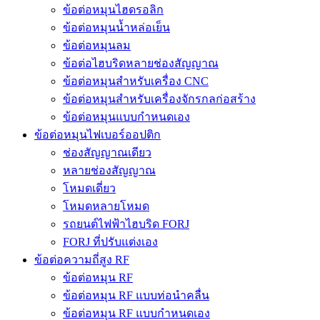
ข้อต่อหมุนไฮดรอลิก
ข้อต่อหมุนน้ำหล่อเย็น
ข้อต่อหมุนลม
ข้อต่อไฮบริดหลายช่องสัญญาณ
ข้อต่อหมุนสำหรับเครื่อง CNC
ข้อต่อหมุนสำหรับเครื่องจักรกลก่อสร้าง
ข้อต่อหมุนแบบกำหนดเอง
ข้อต่อหมุนไฟเบอร์ออปติก
ช่องสัญญาณเดียว
หลายช่องสัญญาณ
โหมดเดี่ยว
โหมดหลายโหมด
รถยนต์ไฟฟ้าไฮบริด FORJ
FORJ ที่ปรับแต่งเอง
ข้อต่อความถี่สูง RF
ข้อต่อหมุน RF
ข้อต่อหมุน RF แบบท่อนำคลื่น
ข้อต่อหมุน RF แบบกำหนดเอง