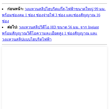
ก่อนหน้า:
วงแหวนสลิปไฮบริดแก๊ส-ไฟฟ้าขนาดใหญ่ 99 มม.
พร้อมช่องลม 1 ช่อง ช่องจ่ายไฟ 3 ช่อง และช่องสัญญาณ 16
ช่อง
ต่อไป:
วงแหวนสลิปวิดีโอ HD ขนาด 56 มม. จาก Ingiant
พร้อมสัญญาณวิดีโอความละเอียดสูง 1 ช่องสัญญาณ และ
วงแหวนสลิปแบบไฮบริดไฟฟ้า