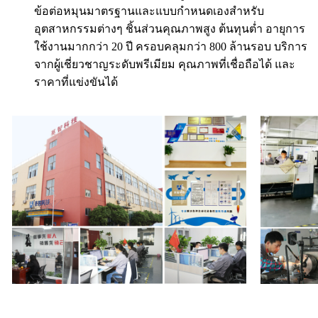
ข้อต่อหมุนมาตรฐานและแบบกำหนดเองสำหรับ
อุตสาหกรรมต่างๆ ชิ้นส่วนคุณภาพสูง ต้นทุนต่ำ อายุการ
ใช้งานมากกว่า 20 ปี ครอบคลุมกว่า 800 ล้านรอบ บริการ
จากผู้เชี่ยวชาญระดับพรีเมียม คุณภาพที่เชื่อถือได้ และ
ราคาที่แข่งขันได้