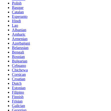
Polish
Basque
Catalan
Esperanto
Hindi
Lao
Albanian
Amharic
Armenian
Azerbaijani
Belarusian
Bengali
Bosnian
Bulgarian
Cebuano
Chichewa
Corsican
Croatian
Dutch
Estonian
Filipino
Finnish
Frisian
Galician
Georgian