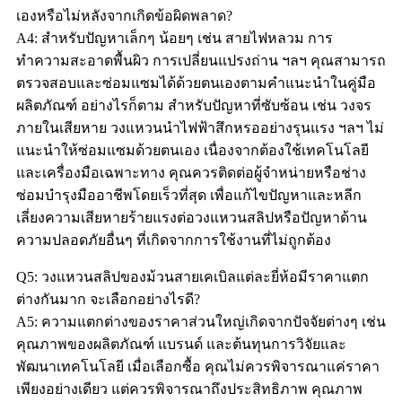
เองหรือไม่หลังจากเกิดข้อผิดพลาด?
A4: สำหรับปัญหาเล็กๆ น้อยๆ เช่น สายไฟหลวม การ
ทำความสะอาดพื้นผิว การเปลี่ยนแปรงถ่าน ฯลฯ คุณสามารถ
ตรวจสอบและซ่อมแซมได้ด้วยตนเองตามคำแนะนำในคู่มือ
ผลิตภัณฑ์ อย่างไรก็ตาม สำหรับปัญหาที่ซับซ้อน เช่น วงจร
ภายในเสียหาย วงแหวนนำไฟฟ้าสึกหรออย่างรุนแรง ฯลฯ ไม่
แนะนำให้ซ่อมแซมด้วยตนเอง เนื่องจากต้องใช้เทคโนโลยี
และเครื่องมือเฉพาะทาง คุณควรติดต่อผู้จำหน่ายหรือช่าง
ซ่อมบำรุงมืออาชีพโดยเร็วที่สุด เพื่อแก้ไขปัญหาและหลีก
เลี่ยงความเสียหายร้ายแรงต่อวงแหวนสลิปหรือปัญหาด้าน
ความปลอดภัยอื่นๆ ที่เกิดจากการใช้งานที่ไม่ถูกต้อง
Q5: วงแหวนสลิปของม้วนสายเคเบิลแต่ละยี่ห้อมีราคาแตก
ต่างกันมาก จะเลือกอย่างไรดี?
A5: ความแตกต่างของราคาส่วนใหญ่เกิดจากปัจจัยต่างๆ เช่น
คุณภาพของผลิตภัณฑ์ แบรนด์ และต้นทุนการวิจัยและ
พัฒนาเทคโนโลยี เมื่อเลือกซื้อ คุณไม่ควรพิจารณาแค่ราคา
เพียงอย่างเดียว แต่ควรพิจารณาถึงประสิทธิภาพ คุณภาพ