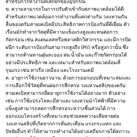
สำหรับการทำงานที่เสถียรของอุปกรณ์
ข. ความสามารถในการปรับตัวเข้ากับสภาพแวดล้อมได้ดี:
สำหรับสภาพแวดล้อมการทำงานที่แตกต่างกัน วงแหวนกัน
ลื่นของดรัมสายเคเบิลมีประสิทธิภาพการป้องกันที่ดีเยี่ยม ตัว
เรือนมักทำจากวัสดุที่มีความแข็งแรงสูงและทนต่อการ
กัดกร่อน เช่น สแตนเลสหรือพลาสติกวิศวกรรม และมีการปิด
ผนึก ระดับการป้องกันสามารถสูงถึง IP65 หรือสูงกว่านั้น ซึ่ง
สามารถต้านทานฝุ่นละออง ฝน น้ำมัน และก๊าซกัดกร่อนได้
อย่างมีประสิทธิภาพ และเหมาะสำหรับสภาพแวดล้อมที่
รุนแรง เช่น ท่าเรือ เหมือง และโรงงานเคมี
ค. อายุการใช้งานยาวนาน: ด้วยการออกแบบที่เหมาะสมและ
การเลือกใช้วัสดุที่ทนต่อการสึกหรอ วงแหวนสลิปของดรัม
สายเคเบิลสามารถยืดอายุการใช้งานได้อย่างมาก ตัวอย่าง
เช่น การใช้แปรงโลหะมีค่าและวงแหวนนำไฟฟ้าที่มีความ
แข็งสูงสามารถลดการสึกหรอระหว่างชิ้นส่วนได้ การ
ออกแบบโครงสร้างที่เหมาะสมช่วยลดความเสียหายต่อ
วงแหวนสลิปที่เกิดจากการสั่นสะเทือน แรงกระแทก และ
ปัจจัยอื่นๆ ทำให้สามารถทำงานได้อย่างเสถียรภายใต้สภาวะ