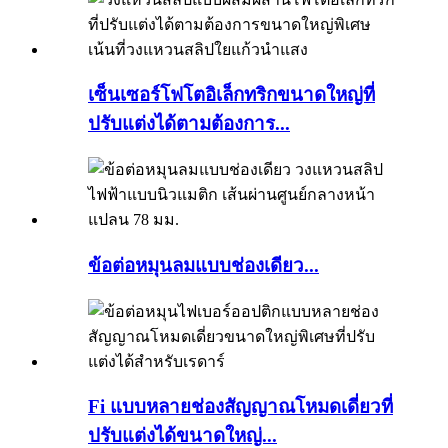
เซ็นเซอร์โฟโตอิเล็กทริกขนาดใหญ่ที่
ปรับแต่งได้ตามต้องการ...
ข้อต่อหมุนลมแบบช่องเดียว...
Fi แบบหลายช่องสัญญาณโหมดเดี่ยวที่
ปรับแต่งได้ขนาดใหญ่...