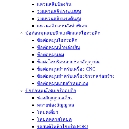
แหวนสลิปป้องกัน
วงแหวนสลิปกระแสสูง
วงแหวนสลิปแรงดันสูง
แหวนสลิปแบบสั่งทำพิเศษ
ข้อต่อหมุนแบบนิวแมติกและไฮดรอลิก
ข้อต่อหมุนไฮดรอลิก
ข้อต่อหมุนน้ำหล่อเย็น
ข้อต่อหมุนลม
ข้อต่อไฮบริดหลายช่องสัญญาณ
ข้อต่อหมุนสำหรับเครื่อง CNC
ข้อต่อหมุนสำหรับเครื่องจักรกลก่อสร้าง
ข้อต่อหมุนแบบกำหนดเอง
ข้อต่อหมุนไฟเบอร์ออปติก
ช่องสัญญาณเดียว
หลายช่องสัญญาณ
โหมดเดี่ยว
โหมดหลายโหมด
รถยนต์ไฟฟ้าไฮบริด FORJ