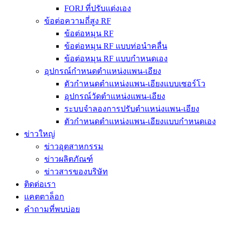
FORJ ที่ปรับแต่งเอง
ข้อต่อความถี่สูง RF
ข้อต่อหมุน RF
ข้อต่อหมุน RF แบบท่อนำคลื่น
ข้อต่อหมุน RF แบบกำหนดเอง
อุปกรณ์กำหนดตำแหน่งแพน-เอียง
ตัวกำหนดตำแหน่งแพน-เอียงแบบเซอร์โว
อุปกรณ์วัดตำแหน่งแพน-เอียง
ระบบจำลองการปรับตำแหน่งแพน-เอียง
ตัวกำหนดตำแหน่งแพน-เอียงแบบกำหนดเอง
ข่าวใหญ่
ข่าวอุตสาหกรรม
ข่าวผลิตภัณฑ์
ข่าวสารของบริษัท
ติดต่อเรา
แคตตาล็อก
คำถามที่พบบ่อย