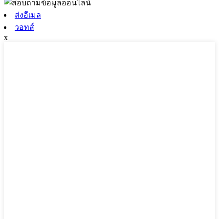
ส่งอีเมล
วอทส์
x