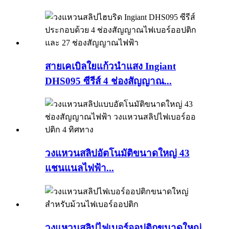
สายเคเบิลใยแก้วนำแสง Ingiant
DHS095 ซีรีส์ 4 ช่องสัญญาณ...
วงแหวนสลิปอัตโนมัติขนาดใหญ่ 43
แชนแนลไฟฟ้า...
วงแหวนสลิปไฟเบอร์ออปติกขนาดใหญ่