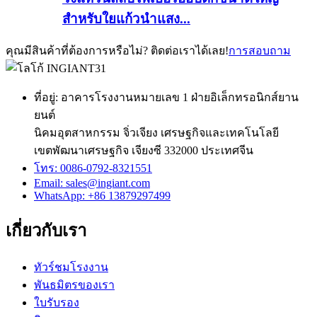
สำหรับใยแก้วนำแสง...
คุณมีสินค้าที่ต้องการหรือไม่? ติดต่อเราได้เลย!
การสอบถาม
ที่อยู่: อาคารโรงงานหมายเลข 1 ฝ่ายอิเล็กทรอนิกส์ยาน
ยนต์
นิคมอุตสาหกรรม จิ่วเจียง เศรษฐกิจและเทคโนโลยี
เขตพัฒนาเศรษฐกิจ เจียงซี 332000 ประเทศจีน
โทร: 0086-0792-8321551
Email:
sales@ingiant.com
WhatsApp: +86 13879297499
เกี่ยวกับเรา
ทัวร์ชมโรงงาน
พันธมิตรของเรา
ใบรับรอง