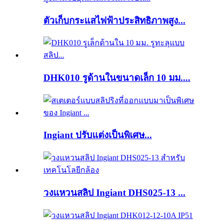
ตัวเก็บกระแสไฟฟ้าประสิทธิภาพสูง...
DHK010 รูด้านในขนาดเล็ก 10 มม....
Ingiant ปรับแต่งเป็นพิเศษ...
วงแหวนสลิป Ingiant DHS025-13 ...