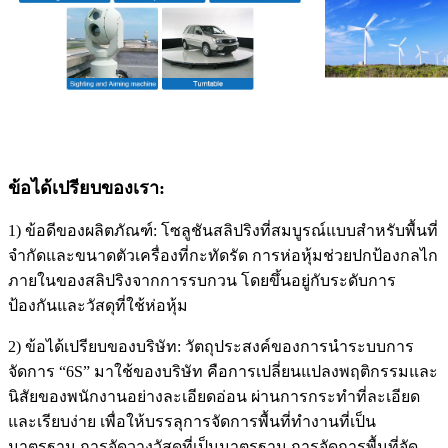
ข้อได้เปรียบของเรา:
1) ข้อดีของผลิตภัณฑ์: โซลูชันสลิปริงที่สมบูรณ์แบบสำหรับพื้นที่
จำกัดและขนาดตัวเครื่องที่กะทัดรัด การห่อหุ้มช่วยปกป้องกลไก
ภายในของสลิปริงจากการรบกวน โดยขึ้นอยู่กับระดับการ
ป้องกันและวัสดุที่ใช้ห่อหุ้ม
2) ข้อได้เปรียบของบริษัท: วัตถุประสงค์ของการนำระบบการ
จัดการ “6S” มาใช้ของบริษัท คือการเปลี่ยนแปลงพฤติกรรมและ
นิสัยของพนักงานอย่างละเอียดอ่อน ผ่านการกระทำที่ละเอียด
และเรียบง่าย เพื่อให้บรรลุการจัดการพื้นที่ทำงานที่เป็น
มาตรฐาน การจัดวางวัสดุที่เป็นมาตรฐาน การจัดการพื้นที่จัด